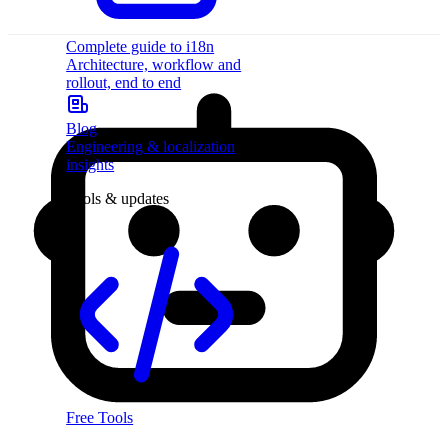
Complete guide to i18n
Architecture, workflow and
rollout, end to end
Blog
Engineering & localization
insights
Tools & updates
Free Tools