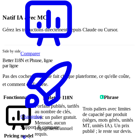
Natif IA avec MCP
Gérez les traductions directement depuis Claude ou Cursor.
Side by side
Comparer
Better I18N et Phrase, ligne
par ligne
Pas des coches — ce que fait chaque plateforme, ce qu'elle coûte,
et comment on l'achète.
Fonctionnalité
Phrase
Better I18N
Forfaits publiés, tarifés
Trois paliers avec limites
au nombre de clés,
de capacité par produit
Changelog
avec un palier gratuit.
(sièges, mots gérés, unités
Mensuel, aucun
MT, unités IA). Un prix
Support & company
engagement annuel
publié ; le reste sur devis.
requis.
Pricing model