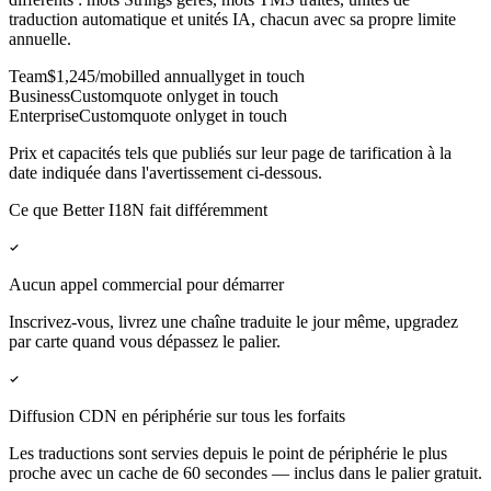
traduction automatique et unités IA, chacun avec sa propre limite
annuelle.
Team
$1,245/mo
billed annually
get in touch
Business
Custom
quote only
get in touch
Enterprise
Custom
quote only
get in touch
Prix et capacités tels que publiés sur leur page de tarification à la
date indiquée dans l'avertissement ci-dessous.
Ce que Better I18N fait différemment
Aucun appel commercial pour démarrer
Inscrivez-vous, livrez une chaîne traduite le jour même, upgradez
par carte quand vous dépassez le palier.
Diffusion CDN en périphérie sur tous les forfaits
Les traductions sont servies depuis le point de périphérie le plus
proche avec un cache de 60 secondes — inclus dans le palier gratuit.