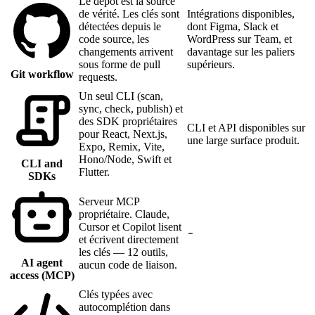
Le dépôt est la source
de vérité. Les clés sont
Intégrations disponibles,
détectées depuis le
dont Figma, Slack et
code source, les
WordPress sur Team, et
changements arrivent
davantage sur les paliers
sous forme de pull
supérieurs.
Git workflow
requests.
Un seul CLI (scan,
sync, check, publish) et
des SDK propriétaires
CLI et API disponibles sur
pour React, Next.js,
une large surface produit.
Expo, Remix, Vite,
Hono/Node, Swift et
CLI and
Flutter.
SDKs
Serveur MCP
propriétaire. Claude,
Cursor et Copilot lisent
et écrivent directement
les clés — 12 outils,
AI agent
aucun code de liaison.
access (MCP)
Clés typées avec
autocomplétion dans