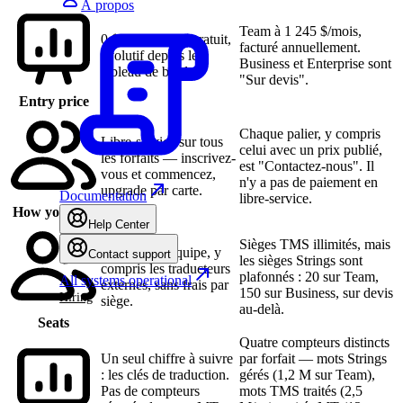
À propos
Team à 1 245 $/mois,
0 $ sur le palier gratuit,
facturé annuellement.
évolutif depuis le
Business et Enterprise sont
tableau de bord.
"Sur devis".
Entry price
Chaque palier, y compris
Libre-service sur tous
celui avec un prix publié,
les forfaits — inscrivez-
est "Contactez-nous". Il
vous et commencez,
n'y a pas de paiement en
upgrade par carte.
Documentation
libre-service.
How you buy
Help Center
Sièges TMS illimités, mais
Toute votre équipe, y
Contact support
les sièges Strings sont
compris les traducteurs
plafonnés : 20 sur Team,
All systems operational
externes, sans frais par
150 sur Business, sur devis
Hiring
siège.
au-delà.
Seats
Quatre compteurs distincts
Un seul chiffre à suivre
par forfait — mots Strings
: les clés de traduction.
gérés (1,2 M sur Team),
Pas de compteurs
mots TMS traités (2,5