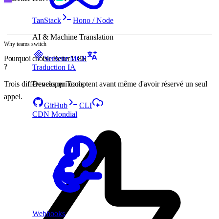
TanStack
Hono / Node
AI & Machine Translation
Why teams switch
Pourquoi choisir Better I18N
Serveur MCP
?
Traduction IA
Trois différences qui comptent avant même d'avoir réservé un seul
Developer Tools
appel.
GitHub
CLI
CDN Mondial
Webhooks