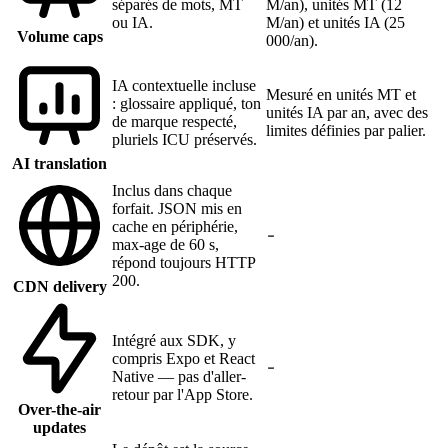
séparés de mots, MT
M/an), unités MT (12
ou IA.
M/an) et unités IA (25
Volume caps
000/an).
IA contextuelle incluse
Mesuré en unités MT et
: glossaire appliqué, ton
unités IA par an, avec des
de marque respecté,
limites définies par palier.
pluriels ICU préservés.
AI translation
Inclus dans chaque
forfait. JSON mis en
cache en périphérie,
max-age de 60 s,
répond toujours HTTP
200.
CDN delivery
Intégré aux SDK, y
compris Expo et React
Native — pas d'aller-
retour par l'App Store.
Over-the-air
updates