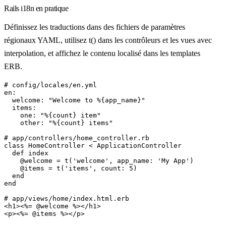
Rails i18n en pratique
Définissez les traductions dans des fichiers de paramètres
régionaux YAML, utilisez t() dans les contrôleurs et les vues avec
interpolation, et affichez le contenu localisé dans les templates
ERB.
#
config
/
locales
/
en
.
yml
en
:
welcome
:
"Welcome to %{app_name}"
items
:
one
:
"%{count} item"
other
:
"%{count} items"
#
app
/
controllers
/
home_controller
.
rb
class
HomeController
<
ApplicationController
def
index
@
welcome
=
t
(
'welcome'
,
app_name
:
'My App'
)
@
items
=
t
(
'items'
,
count
:
5
)
end
end
#
app
/
views
/
home
/
index
.
html
.
erb
<
h1
>
<
%
=
@
welcome
%
>
<
/
h1
>
<
p
>
<
%
=
@
items
%
>
<
/
p
>