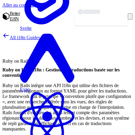
Aller au contenu
Better
I18N
Commencer — gratuit
Svelte
All i18n Guides
Ruby on Rails i18n
Ruby on Rails i18n : Gestion des traductions basée sur les
conventions
Ruby on Rails intègre une API I18n qui utilise des fichiers de
Expo
paramètres régionaux au format YAML pour gérer les traductions.
Le framework suit le principe « convention plutôt que configuration
», avec une recherche différée dans les vues, des règles de
pluralisation automatiques et la prise en charge de l'interpolation.
Rails fournit d'emblée des aides tenant compte des paramètres
régionaux pour les dates, les nombres et les devises, et son système
de repli garantit un affichage correct en cas de traductions
manquantes.