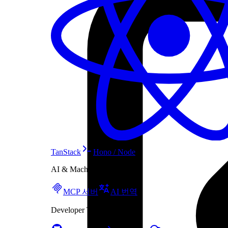
TanStack
Hono / Node
AI & Machine Translation
MCP 서버
AI 번역
Developer Tools