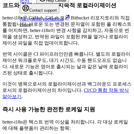
문서
Help Center
코드와 함께 배포되는 지속적 로컬라이제이션
Contact support
better-i18n은 GitHub, GitLab 또는 Bitbucket 리포지토리와 직접
All systems operational
통합됩니다. 새로운 또는 변경된 문자열이 포함된 풀 리퀘스트
Hiring
를 머지하면, better-i18n이 변경 사항을 감지하고, 자동으로 번
역을 생성하고, 번역된 파일이 포함된 PR을 열거나 로컬라이
제이션 파일을 직접 업데이트합니다.
번역 사이클은 CI 파이프라인만큼 빠릅니다. 별도의 로컬라이
제이션 워크플로우도, 대기 시간도, 수동 핸드오프도 없습니
다. 새로운 기능은 영어로 출시되는 날과 같은 날에 로컬라이
즈된 상태로 출시됩니다.
이것이 병목으로서의 로컬라이제이션과 백그라운드 프로세스
로서의 로컬라이제이션의 차이입니다.
CI/CD 통합 작동 방식
알아보기
.
즉시 사용 가능한 완전한 로케일 지원
better-i18n은 텍스트 번역 이상을 처리합니다. 각 대상 로케일
에 대해 플랫폼이 관리하는 항목: