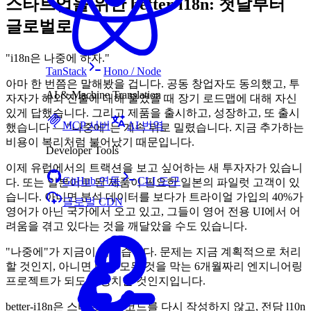
스타트업을 위한 better-i18n: 첫날부터
글로벌로
"i18n은 나중에 하자."
TanStack
Hono / Node
아마 한 번쯤은 말해봤을 겁니다. 공동 창업자도 동의했고, 투
AI & Machine Translation
자자가 해외 진출에 대해 물었을 때 장기 로드맵에 대해 자신
있게 답했습니다. 그리고 제품을 출시하고, 성장하고, 또 출시
MCP 서버
AI 번역
했습니다 — "나중에"는 계속 뒤로 밀렸습니다. 지금 추가하는
비용이 복리처럼 불어났기 때문입니다.
Developer Tools
이제 유럽에서의 트랙션을 보고 싶어하는 새 투자자가 있습니
GitHub 연동
CLI 도구
다. 또는 일본어로 된 제품이 필요한 일본의 파일럿 고객이 있
습니다. 아니면 분석 데이터를 보다가 트라이얼 가입의 40%가
글로벌 CDN
영어가 아닌 국가에서 오고 있고, 그들이 영어 전용 UI에서 어
려움을 겪고 있다는 것을 깨달았을 수도 있습니다.
"나중에"가 지금이 되었습니다. 문제는 지금 계획적으로 처리
할 것인지, 아니면 다른 모든 것을 막는 6개월짜리 엔지니어링
프로젝트가 되도록 방치할 것인지입니다.
better-i18n은 스타트업이 코드를 다시 작성하지 않고, 전담 l10n