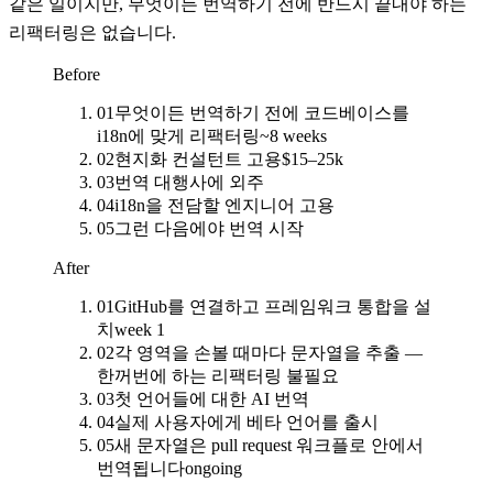
같은 일이지만, 무엇이든 번역하기 전에 반드시 끝내야 하는
리팩터링은 없습니다.
Before
01
무엇이든 번역하기 전에 코드베이스를
i18n에 맞게 리팩터링
~8 weeks
02
현지화 컨설턴트 고용
$15–25k
03
번역 대행사에 외주
04
i18n을 전담할 엔지니어 고용
05
그런 다음에야 번역 시작
After
01
GitHub를 연결하고 프레임워크 통합을 설
치
week 1
02
각 영역을 손볼 때마다 문자열을 추출 —
한꺼번에 하는 리팩터링 불필요
03
첫 언어들에 대한 AI 번역
04
실제 사용자에게 베타 언어를 출시
05
새 문자열은 pull request 워크플로 안에서
번역됩니다
ongoing