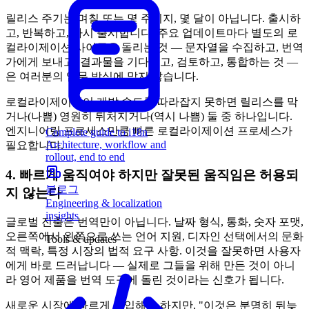
릴리스 주기는 며칠 또는 몇 주이지, 몇 달이 아닙니다. 출시하
고, 반복하고, 다시 출시합니다. 주요 업데이트마다 별도의 로
컬라이제이션 사이클을 돌리는 것 — 문자열을 수집하고, 번역
가에게 보내고, 결과물을 기다리고, 검토하고, 통합하는 것 —
은 여러분의 업무 방식에 맞지 않습니다.
로컬라이제이션이 개발 속도를 따라잡지 못하면 릴리스를 막
거나(나쁨) 영원히 뒤처지거나(역시 나쁨) 둘 중 하나입니다.
엔지니어링 프로세스만큼 빠른 로컬라이제이션 프로세스가
Complete guide to i18n
Architecture, workflow and
필요합니다.
rollout, end to end
4. 빠르게 움직여야 하지만 잘못된 움직임은 허용되
블로그
지 않는다
Engineering & localization
insights
글로벌 진출은 번역만이 아닙니다. 날짜 형식, 통화, 숫자 포맷,
오른쪽에서 왼쪽으로 쓰는 언어 지원, 디자인 선택에서의 문화
Tools & updates
적 맥락, 특정 시장의 법적 요구 사항. 이것을 잘못하면 사용자
에게 바로 드러납니다 — 실제로 그들을 위해 만든 것이 아니
라 영어 제품을 번역 도구에 돌린 것이라는 신호가 됩니다.
새로운 시장에 빠르게 진입해야 하지만, "이것은 분명히 뒤늦