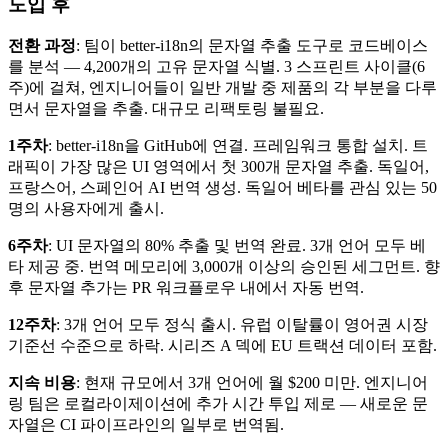
도입 후
전환 과정
: 팀이 better-i18n의 문자열 추출 도구로 코드베이스
를 분석 — 4,200개의 고유 문자열 식별. 3 스프린트 사이클(6
주)에 걸쳐, 엔지니어들이 일반 개발 중 제품의 각 부분을 다루
면서 문자열을 추출. 대규모 리팩토링 불필요.
1주차
: better-i18n을 GitHub에 연결. 프레임워크 통합 설치. 트
래픽이 가장 많은 UI 영역에서 첫 300개 문자열 추출. 독일어,
프랑스어, 스페인어 AI 번역 생성. 독일어 베타를 관심 있는 50
명의 사용자에게 출시.
6주차
: UI 문자열의 80% 추출 및 번역 완료. 3개 언어 모두 베
타 제공 중. 번역 메모리에 3,000개 이상의 승인된 세그먼트. 향
후 문자열 추가는 PR 워크플로우 내에서 자동 번역.
12주차
: 3개 언어 모두 정식 출시. 유럽 이탈률이 영어권 시장
기준선 수준으로 하락. 시리즈 A 덱에 EU 트랙션 데이터 포함.
지속 비용
: 현재 규모에서 3개 언어에 월 $200 미만. 엔지니어
링 팀은 로컬라이제이션에 추가 시간 투입 제로 — 새로운 문
자열은 CI 파이프라인의 일부로 번역됨.