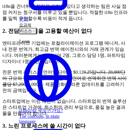
i18n을 건너뛰어 작업을 피하고 있다고 생각하는 팀은 사실 점
점 커지는 청구서를 미루고 있을 뿐입니다. 적절한 i18n 인프라
를 일찍 구현할수록 비용이 적게 듭니다.
문서
요금제
2. 전담 l10n 팀을 고용할 예산이 없다
리소스
Learn
엔터프라이즈 기업에는 로컬라이제이션 프로그램 매니저, 사
내 전문 번역가, 최고급 번역 에이전시와의 거래 관계가 있습
니다. 여러분에게는 엔지니어 2명, 그로스 담당 1명, 파트타임
디자이너 1명이 전부입니다.
전문 번역 서비스는 언어당 단어당 $0.12
0.25입니다. 20,000단
어 규모의 일반적인 SaaS UI를 3개 언어로 번역하면 번역 사이
클당 $7,200
15,000 — 제품 진화에 따른 업데이트를 고려하기
전의 금액입니다.
스타트업에는 이런 예산이 없습니다. 스타트업의 번역 솔루션
은 스타트업 가격에, 최소한의 관리 부담으로, 품질 높은 결과
i18n이란 무엇인가요?
물을 만들어야 합니다.
The concepts, in plain
language
3. 느린 프로세스에 쓸 시간이 없다