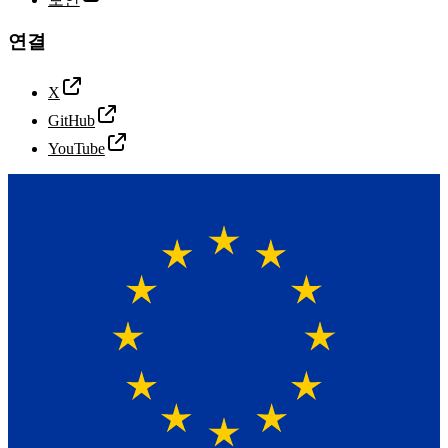
연결
X
GitHub
YouTube