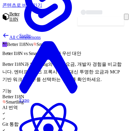
콘텐츠로 바로 가기
Better
I18N
시작하기 — 무료
Svelte
All Comparisons
Better I18N
vs
Smartling
Better I18N vs Smartling: 개발자 우선 대안
Better I18N과 Smartling의 기능, 요금, 개발자 경험을 비교합
니다. 엔터프라이즈 프록시 번역 대신 투명한 요금과 MCP
기반 워크플로우를 선택하는 이유를 확인하세요.
기능
Better I18N
Expo
Smartling
AI 번역
Git 통합