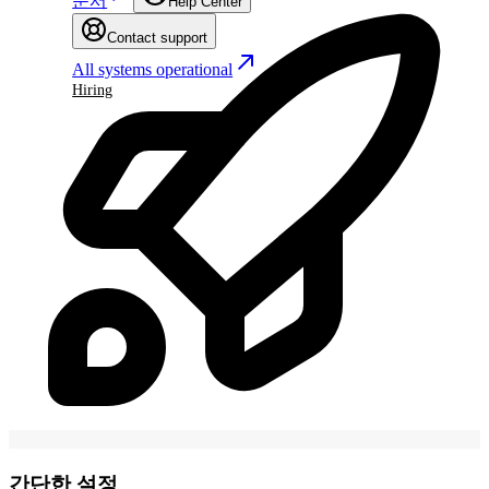
문서
Help Center
Contact support
All systems operational
Hiring
간단한 설정