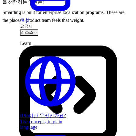
을 선택하는 이유는?
Smartling is built for enterprise localization programs. These are
문서
the places a product team feels that weight.
요금제
리소스
Learn
i18n이란 무엇인가요?
The concepts, in plain
language