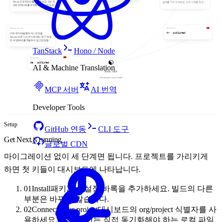
Next.js 리포지터리를 연결하세요. 키는 국
절차를 거치게 하세요. 모든 이력을 한곳에
조와 컨텍스트를 유지한 채 Better에 도착합
서 감사할 수 있습니다.
니다.
Human review
Published
tr · published
CDN 엣지에 발행하거나 번역을
Next.js(으)로 다시 푸시하세요. 문구 변경
은 새 앱 배포를 유발하지 않고 반영됩니
다.
TanStack
Hono / Node
Published
de · published
AI & Machine Translation
Better I18N
One project, every locale
MCP 서버
AI 번역
Developer Tools
Setup
GitHub 연동
CLI 도구
Get Next.js running
글로벌 CDN
마이그레이션 없이 세 단계면 됩니다. 프로젝트를 가리키게
하면 첫 키들이 대시보드에 나타납니다.
01
Install
패키지나 설정 바록을 추가하세요. 빌드의 다른
부분은 바뀌지 않습니다.
02
Connect your project
대시보드의 org/project 식별자를 사
용하세요. 키와 언어는 직접 동기화해야 하는 로컬 파일