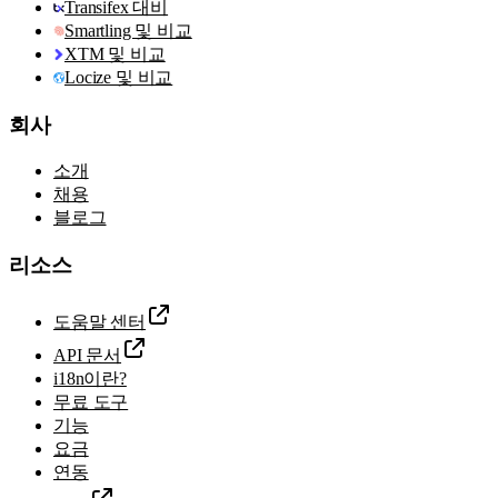
Transifex 대비
Smartling 및 비교
XTM 및 비교
Locize 및 비교
회사
소개
채용
블로그
리소스
도움말 센터
API 문서
i18n이란?
무료 도구
기능
요금
연동