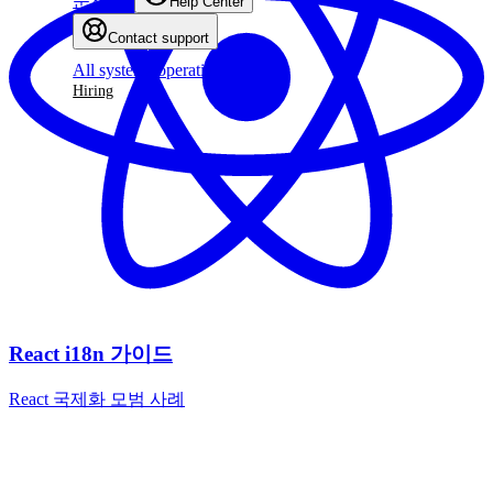
문서
Help Center
Contact support
All systems operational
Hiring
React i18n 가이드
React 국제화 모범 사례