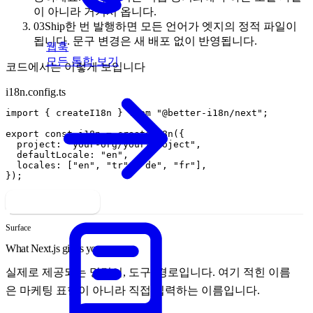
이 아니라 거기서 옵니다.
03
Ship
한 번 발행하면 모든 언어가 엣지의 정적 파일이
됩니다. 문구 변경은 새 배포 없이 반영됩니다.
웹훅
모든 통합 보기
코드에서는 이렇게 보입니다
i18n.config.ts
import
{
createI18n
}
from
"@better-i18n/next"
;
export
const
i18n
=
createI18n
(
{
project
:
"your-org/your-project"
,
defaultLocale
:
"en"
,
locales
:
[
"en"
,
"tr"
,
"de"
,
"fr"
]
,
}
)
;
Install integration
Surface
What Next.js gives you
실제로 제공되는 명령어, 도구, 경로입니다. 여기 적힌 이름
은 마케팅 표현이 아니라 직접 입력하는 이름입니다.