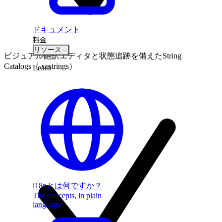
ドキュメント
料金
リソース
ビジュアル翻訳エディタと状態追跡を備えたString
Catalogs（.xcstrings）
Learn
i18nとは何ですか？
The concepts, in plain
language