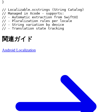
}
// Localizable.xcstrings (String Catalog)
// Managed in Xcode - supports:
// - Automatic extraction from SwiftUI
// - Pluralization rules per locale
// - String variation by device
// - Translation state tracking
関連ガイド
Android Localization