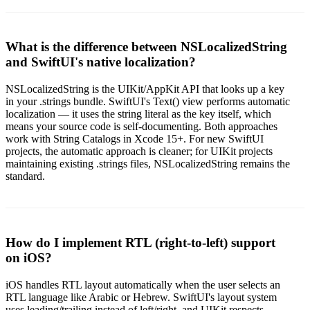
What is the difference between NSLocalizedString
and SwiftUI's native localization?
NSLocalizedString is the UIKit/AppKit API that looks up a key
in your .strings bundle. SwiftUI's Text() view performs automatic
localization — it uses the string literal as the key itself, which
means your source code is self-documenting. Both approaches
work with String Catalogs in Xcode 15+. For new SwiftUI
projects, the automatic approach is cleaner; for UIKit projects
maintaining existing .strings files, NSLocalizedString remains the
standard.
How do I implement RTL (right-to-left) support
on iOS?
iOS handles RTL layout automatically when the user selects an
RTL language like Arabic or Hebrew. SwiftUI's layout system
uses leading/trailing instead of left/right, and UIKit respects