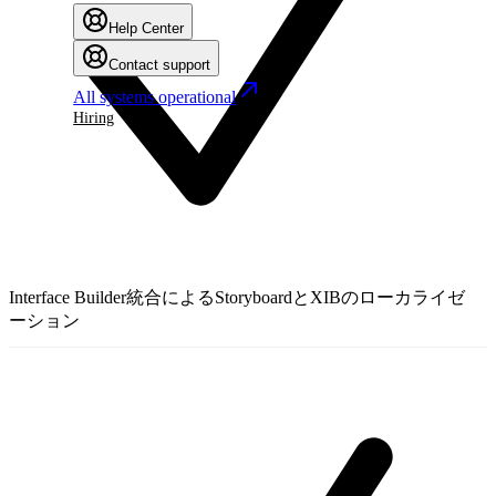
Help Center
Contact support
All systems operational
Hiring
Interface Builder統合によるStoryboardとXIBのローカライゼ
ーション