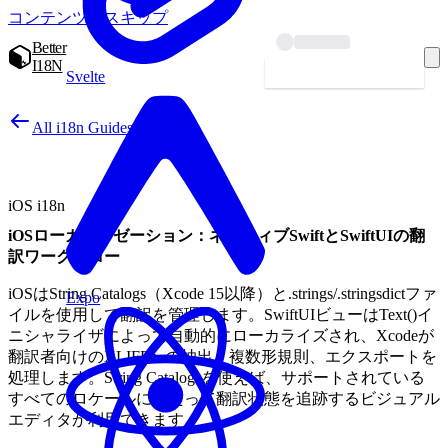
コンテンツへスキップ
Better
I18N
始めよう — 無料
Svelte
All i18n Guides
iOS i18n
iOSローカライゼーション：ネイティブSwiftとSwiftUIの翻
訳ワークフロー
iOSはString Catalogs（Xcode 15以降）と.strings/.stringsdictファ
Expo
イルを使用して翻訳を管理します。SwiftUIビューはText()イ
ニシャライザによって自動的にローカライズされ、Xcodeが
翻訳者向けのXLIFFへの抽出、複数形規則、エクスポートを
処理します。String Catalogsを使えば、サポートされている
すべてのロケールにわたって翻訳状態を追跡するビジュアル
エディタが利用できます。