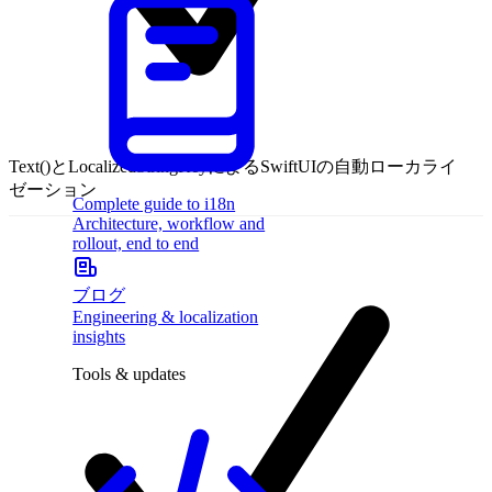
Text()とLocalizedStringKeyによるSwiftUIの自動ローカライ
ゼーション
Complete guide to i18n
Architecture, workflow and
rollout, end to end
ブログ
Engineering & localization
insights
Tools & updates