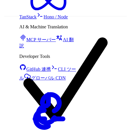
TanStack
Hono / Node
AI & Machine Translation
MCP サーバー
AI 翻
訳
Developer Tools
GitHub 連携
CLI ツー
ル
グローバル CDN