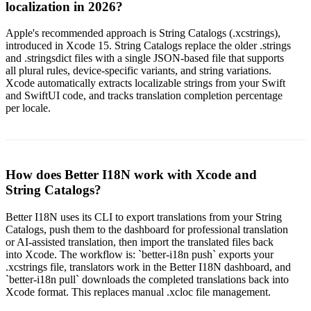
localization in 2026?
Apple's recommended approach is String Catalogs (.xcstrings),
introduced in Xcode 15. String Catalogs replace the older .strings
and .stringsdict files with a single JSON-based file that supports
all plural rules, device-specific variants, and string variations.
Xcode automatically extracts localizable strings from your Swift
and SwiftUI code, and tracks translation completion percentage
per locale.
How does Better I18N work with Xcode and
String Catalogs?
Better I18N uses its CLI to export translations from your String
Catalogs, push them to the dashboard for professional translation
or AI-assisted translation, then import the translated files back
into Xcode. The workflow is: `better-i18n push` exports your
.xcstrings file, translators work in the Better I18N dashboard, and
`better-i18n pull` downloads the completed translations back into
Xcode format. This replaces manual .xcloc file management.