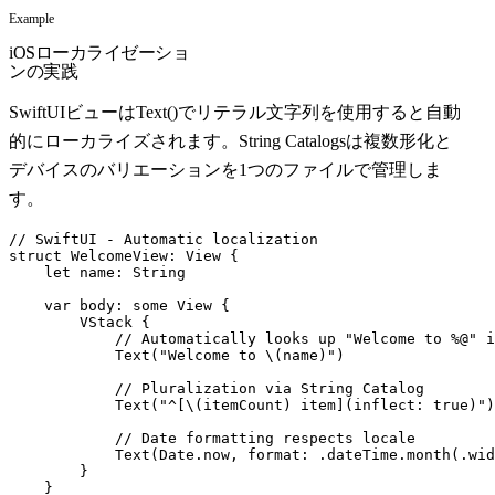
Example
iOSローカライゼーショ
ンの実践
SwiftUIビューはText()でリテラル文字列を使用すると自動
的にローカライズされます。String Catalogsは複数形化と
デバイスのバリエーションを1つのファイルで管理しま
す。
// SwiftUI - Automatic localization
struct
WelcomeView
:
View
{
let
name
:
String
var
body
:
some
View
{
VStack
{
// Automatically looks up "Welcome to %@" i
Text
(
"Welcome to \(name)"
)
// Pluralization via String Catalog
Text
(
"^[\(itemCount) item](inflect: true)"
)
// Date formatting respects locale
Text
(
Date
.
now
,
format
:
.
dateTime
.
month
(
.
wid
}
}