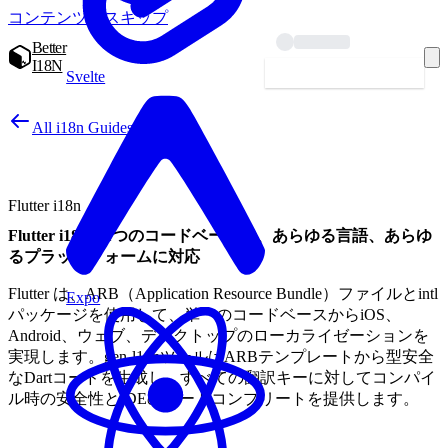
コンテンツへスキップ
Better
I18N
始めよう — 無料
Svelte
All i18n Guides
Flutter i18n
Flutter i18n：1つのコードベースで、あらゆる言語、あらゆ
るプラットフォームに対応
Flutter は、ARB（Application Resource Bundle）ファイルとintl
Expo
パッケージを使用して、単一のコードベースからiOS、
Android、ウェブ、デスクトップのローカライゼーションを
実現します。gen-l10nツールはARBテンプレートから型安全
なDartコードを生成し、すべての翻訳キーに対してコンパイ
ル時の安全性とIDEのオートコンプリートを提供します。