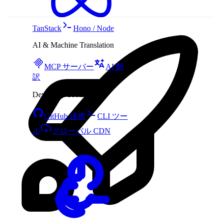
TanStack
Hono / Node
AI & Machine Translation
MCP サーバー
AI 翻
訳
Developer Tools
GitHub 連携
CLI ツー
ル
グローバル CDN