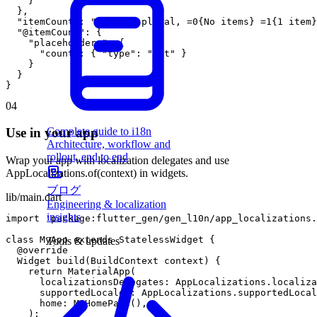
}
}
,
"itemCount"
:
"{count, plural, =0{No items} =1{1 item}
"@itemCount"
:
{
"placeholders"
:
{
"count"
:
{
"type"
:
"int"
}
}
}
}
04
Complete guide to i18n
Use in your app
Architecture, workflow and
rollout, end to end
Wrap your app with localization delegates and use
AppLocalizations.of(context) in widgets.
ブログ
lib/main.dart
Engineering & localization
insights
import
'package:flutter_gen/gen_l10n/app_localizations.
class
MyApp
extends
StatelessWidget
{
Tools & updates
@
override
Widget
build
(
BuildContext
context
)
{
return
MaterialApp
(
localizationsDelegates
:
AppLocalizations
.
localiza
supportedLocales
:
AppLocalizations
.
supportedLocal
home
:
MyHomePage
(
)
,
)
;