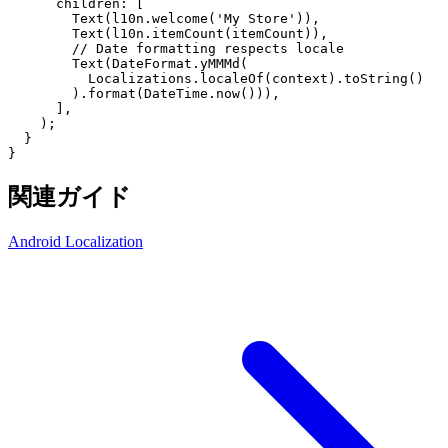
children
:
[
Text
(
l10n
.
welcome
(
'My Store'
)
)
,
Text
(
l10n
.
itemCount
(
itemCount
)
)
,
// Date formatting respects locale
Text
(
DateFormat
.
yMMMd
(
Localizations
.
localeOf
(
context
)
.
toString
(
)
)
.
format
(
DateTime
.
now
(
)
)
)
,
]
,
)
;
}
}
関連ガイド
Android Localization