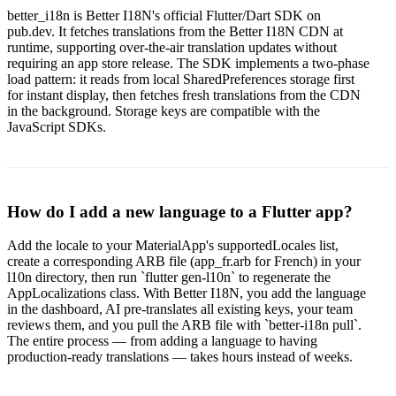
better_i18n is Better I18N's official Flutter/Dart SDK on
pub.dev. It fetches translations from the Better I18N CDN at
runtime, supporting over-the-air translation updates without
requiring an app store release. The SDK implements a two-phase
load pattern: it reads from local SharedPreferences storage first
for instant display, then fetches fresh translations from the CDN
in the background. Storage keys are compatible with the
JavaScript SDKs.
How do I add a new language to a Flutter app?
Add the locale to your MaterialApp's supportedLocales list,
create a corresponding ARB file (app_fr.arb for French) in your
l10n directory, then run `flutter gen-l10n` to regenerate the
AppLocalizations class. With Better I18N, you add the language
in the dashboard, AI pre-translates all existing keys, your team
reviews them, and you pull the ARB file with `better-i18n pull`.
The entire process — from adding a language to having
production-ready translations — takes hours instead of weeks.