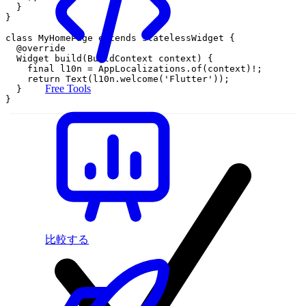
}
}
class
MyHomePage
extends
StatelessWidget
{
@
override
Widget
build
(
BuildContext
context
)
{
final
l10n
=
AppLocalizations
.
of
(
context
)
!
;
return
Text
(
l10n
.
welcome
(
'Flutter'
)
)
;
Free Tools
}
}
比較する