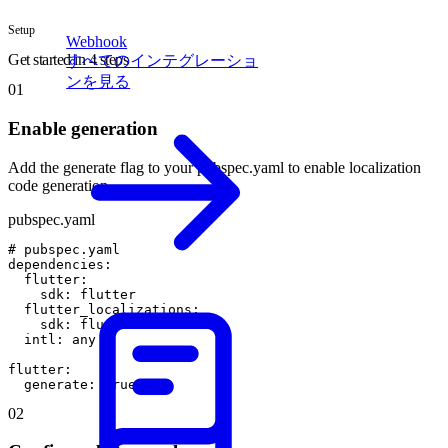
Setup
Webhook
Get started in 4 steps
すべてのインテグレーショ
ンを見る
01
Enable generation
Add the generate flag to your pubspec.yaml to enable localization
code generation.
pubspec.yaml
#
pubspec
.
yaml
dependencies
:
flutter
:
sdk
:
flutter
flutter_localizations
:
sdk
:
flutter
intl
:
any
flutter
:
generate
:
true
02