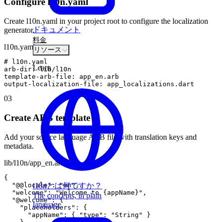
Configure l10n.yaml
Create l10n.yaml in your project root to configure the localization
ドキュメント
generator.
料金
l10n.yaml
リソース
#
l10n
.
yaml
Learn
arb
-
dir
:
lib
/
l10n
template
-
arb
-
file
:
app_en
.
arb
output
-
localization
-
file
:
app_localizations
.
dart
03
Create ARB template
Add your source language ARB file with translation keys and
metadata.
lib/l10n/app_en.arb
{
"@@locale"
:
"en"
,
i18nとは何ですか？
"welcome"
:
"Welcome to {appName}"
,
The concepts, in plain
"@welcome"
:
{
language
"placeholders"
:
{
"appName"
:
{
"type"
:
"String"
}