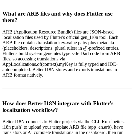
What are ARB files and why does Flutter use
them?
ARB (Application Resource Bundle) files are JSON-based
localization files used by Flutter's official gen_l10n tool. Each
ARB file contains translation key-value pairs plus metadata
(placeholders, descriptions, plural rules) in @-prefixed entries.
Flutter's build system generates type-safe Dart code from ARB
files, so accessing translations via
AppLocalizations.of(context).myKey is fully typed and IDE-
autocompleted. Better I18N stores and exports translations in
ARB format natively.
How does Better I18N integrate with Flutter's
localization workflow?
Better I18N connects to Flutter projects via the CLI. Run `better-
i18n push` to upload your template ARB file (app_en.arb), have
translators or AI complete translations in the dashboard, then run