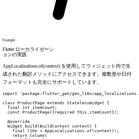
Example
Flutter ローカライゼーシ
ョンの実践
AppLocalizations.of(context) を使用してウィジェット内で生
成された翻訳メソッドにアクセスできます。複数形や日付
フォーマットも完全にサポートしています。
import
'package:flutter_gen/gen_l10n/app_localizations.
class
ProductPage
extends
StatelessWidget
{
final
int
itemCount
;
const
ProductPage
(
{
required
this
.
itemCount
}
)
;
@
override
Widget
build
(
BuildContext
context
)
{
final
l10n
=
AppLocalizations
.
of
(
context
)
!
;
return
Column
(