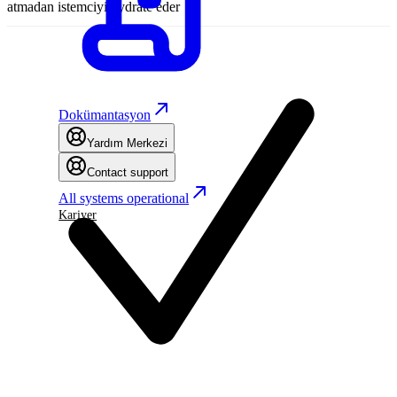
atmadan istemciyi hydrate eder
Dokümantasyon
Yardım Merkezi
Contact support
All systems operational
Kariyer