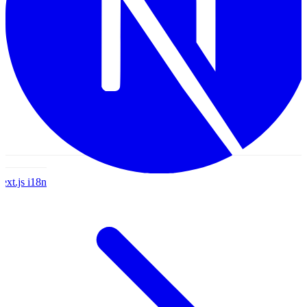
ext.js
i18n