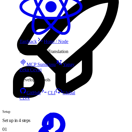
TanStack
Hono / Node
AI & Machine Translation
MCP Sunucusu
Yapay
Zeka Çeviri
Developer Tools
GitHub
CLI
Global
CDN
Setup
Set up in 4 steps
01