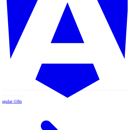
ngular
i18n