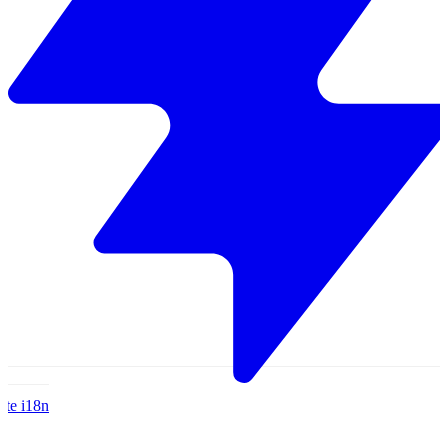
ite
i18n