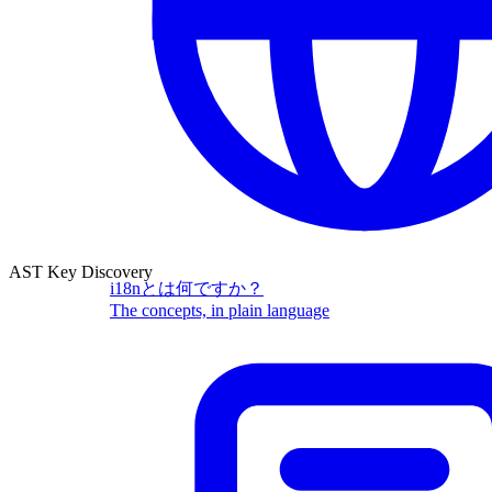
AST Key Discovery
i18nとは何ですか？
The concepts, in plain language