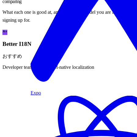
comparing
What each one is good at, and the pricing model you are actually
signing up for.
Better I18N
おすすめ
Developer teams wanting AI-native localization
Expo