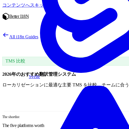
コンテンツへスキップ
Better I18N
All i18n Guides
TMS 比較
2026年のおすすめ翻訳管理システム
Svelte
ローカリゼーションに最適な主要 TMS を比較。チームに合
The shortlist
The five platforms worth