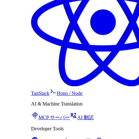
TanStack
Hono / Node
AI & Machine Translation
MCP サーバー
AI 翻訳
Developer Tools