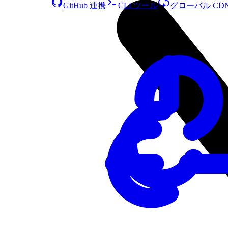
GitHub 連携
CLI ツール
グローバル CD