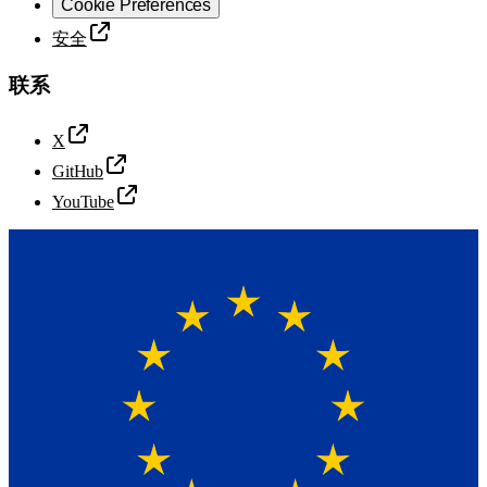
Cookie Preferences
安全
联系
X
GitHub
YouTube