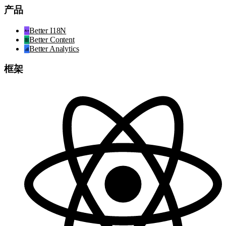
产品
Better I18N
Better Content
Better Analytics
框架