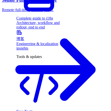
Senior Full-Stack Engineer
Remote
·
full-time
·
$120K–$180K
Complete guide to i18n
Architecture, workflow and
rollout, end to end
博客
Engineering & localization
insights
Tools & updates