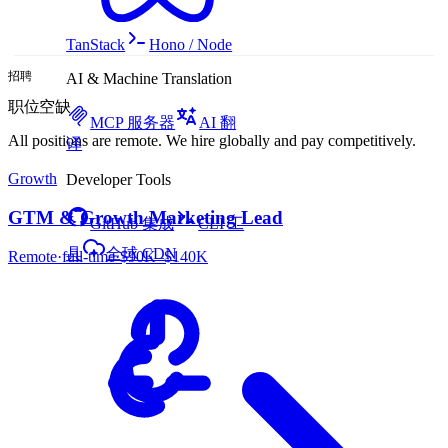
TanStack
Hono / Node
招聘
AI & Machine Translation
职位空缺
MCP 服务器
AI 翻
All positions are remote. We hire globally and pay competitively.
译
Growth
Developer Tools
GTM & Growth Marketing Lead
GitHub 集成
CLI 工
具
全球 CDN
Remote
·
full-time
·
$90K–$140K