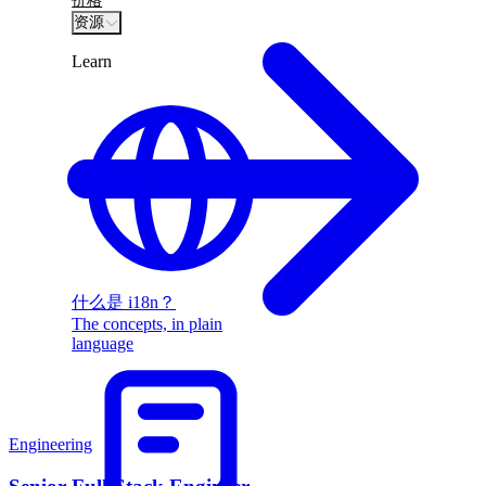
价格
资源
Learn
什么是 i18n？
The concepts, in plain
language
Engineering