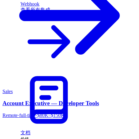
Webhook
查看所有集成
Sales
Account Executive — Developer Tools
Remote
·
full-time
·
$80K–$150K
文档