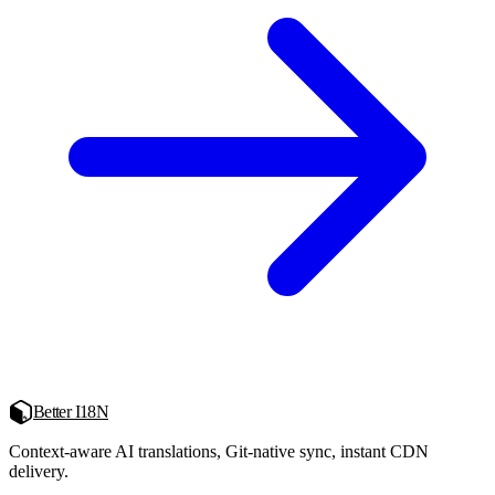
Better I18N
Context-aware AI translations, Git-native sync, instant CDN
delivery.