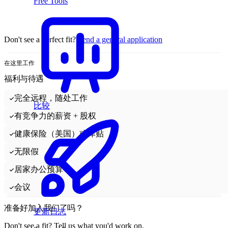
Free Tools
Don't see a perfect fit?
Send a general application
在这里工作
福利与待遇
完全远程，随处工作
比较
有竞争力的薪资 + 股权
健康保险（美国）或津贴
无限假
居家办公预算
会议
准备好加入我们了吗？
更新日志
Don't see a fit? Tell us what you'd work on.