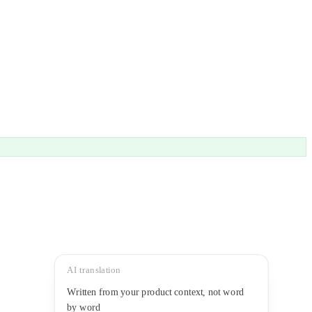
AI translation
Written from your product context, not word
by word