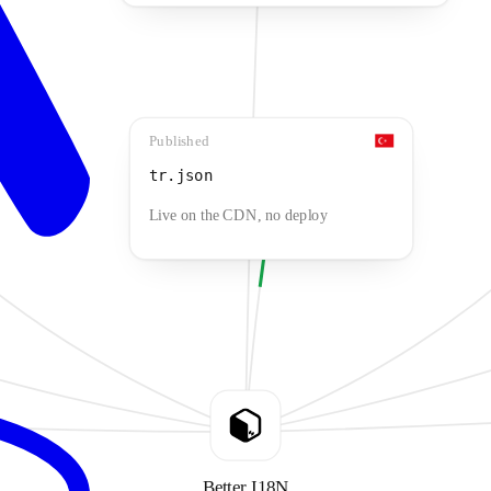
Published
tr.json
Live on the CDN, no deploy
Better I18N