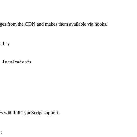
ssages from the CDN and makes them available via hooks.
tl'
;
locale
=
"en"
>
s with full TypeScript support.
;