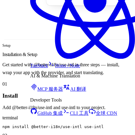
Setup
Installation & Setup
Get started with @better-i18n/use-intl in three steps — install,
TanStack
Hono / Node
wrap your app with the provider, and start translating.
AI & Machine Translation
01
MCP 服务器
AI 翻译
Install
Developer Tools
Add @better-i18n/use-intl and use-intl to your project.
GitHub 集成
CLI 工具
全球 CDN
terminal
npm
install
@
better-i18n
/
use-intl
use-intl