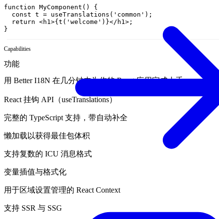
function
MyComponent
(
)
{
const
t
=
useTranslations
(
'common'
)
;
return
<
h1
>
{
t
(
'welcome'
)
}
<
/
h1
>
;
}
Capabilities
功能
用 Better I18N 在几分钟内为你的 React 应用完成上手。
React 挂钩 API（useTranslations）
完整的 TypeScript 支持，带自动补全
懒加载以获得最佳包体积
支持复数的 ICU 消息格式
变量插值与格式化
用于区域设置管理的 React Context
支持 SSR 与 SSG