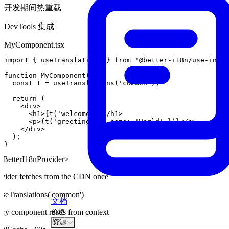
开发期间热重载
DevTools 集成
MyComponent.tsx
import
{
useTranslations
}
from
'@better-i18n/use-intl'
function
MyComponent
(
)
{
const
t
=
useTranslations
(
'common'
)
;
return
(
<
div
>
<
h1
>
{
t
(
'welcome'
)
}
<
/
h1
>
<
p
>
{
t
(
'greeting'
,
{
name
:
'World'
}
)
}
<
/
p
>
<
/
div
>
)
;
}
<BetterI18nProvider>
ovider fetches from the CDN once
useTranslations('common')
文档
ery component reads from context
价格
资源