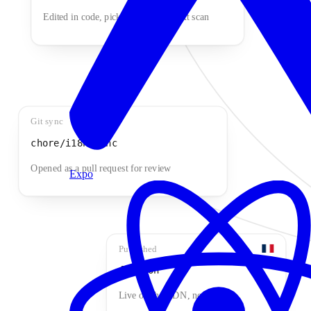
Edited in code, picked up on the next scan
Git sync
chore/i18n-sync
Opened as a pull request for review
Expo
Published
fr.json
Live on the CDN, no deploy