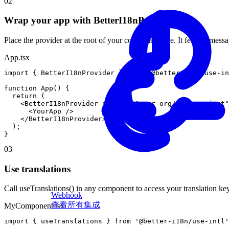
02
Wrap your app with BetterI18nProvider
Place the provider at the root of your component tree. It fetches me
App.tsx
import
{
BetterI18nProvider
}
from
'@better-i18n/use-in
function
App
(
)
{
return
(
<
BetterI18nProvider
project
=
"your-org/your-project"
<
YourApp
/
>
<
/
BetterI18nProvider
>
)
;
}
03
Use translations
Call useTranslations() in any component to access your translation key
Webhook
查看所有集成
MyComponent.tsx
import
{
useTranslations
}
from
'@better-i18n/use-intl'