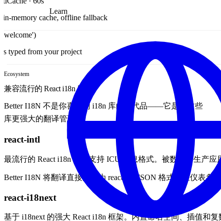
TtlCache · 60s
Learn
 in-memory cache, offline fallback
t('welcome')
s typed from your project
Ecosystem
兼容流行的 React i18n 库
Better I18N 不是你喜爱的 i18n 库的替代品——它是让这些
库更强大的翻译管理层。
react-intl
最流行的 React i18n 库，支持 ICU 消息格式。被数千个生产
Better I18N 将翻译直接同步为 react-intl JSON 格式
react-i18next
基于 i18next 的强大 React i18n 框架。内置命名空间、插值