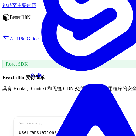
跳转至主要内容
Better I18N
All i18n Guides
React SDK
Svelte
React i18n 变得简单
具有 Hooks、Context 和无缝 CDN 交付的 React 应用程序
Source string
useTranslations('common')