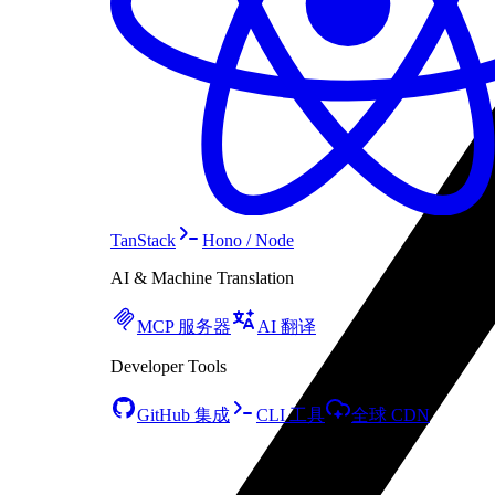
TanStack
Hono / Node
AI & Machine Translation
MCP 服务器
AI 翻译
Developer Tools
GitHub 集成
CLI 工具
全球 CDN