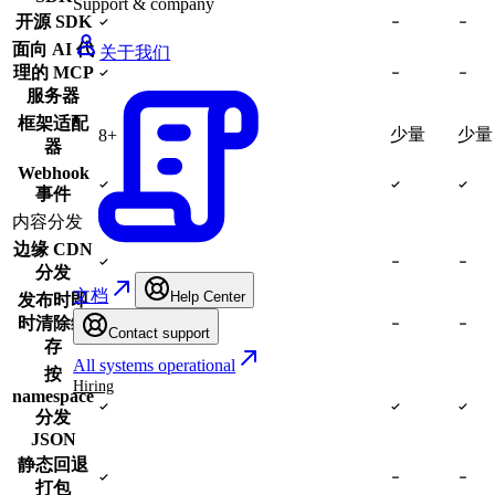
Support & company
开源 SDK
面向 AI 代
关于我们
理的 MCP
服务器
框架适配
少量
少量
8+
器
Webhook
事件
内容分发
边缘 CDN
分发
文档
Help Center
发布时即
时清除缓
Contact support
存
All systems operational
按
Hiring
namespace
分发
JSON
静态回退
打包