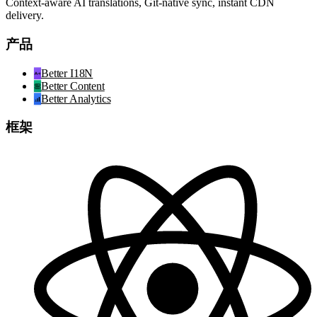
Context-aware AI translations, Git-native sync, instant CDN
delivery.
产品
Better I18N
Better Content
Better Analytics
框架