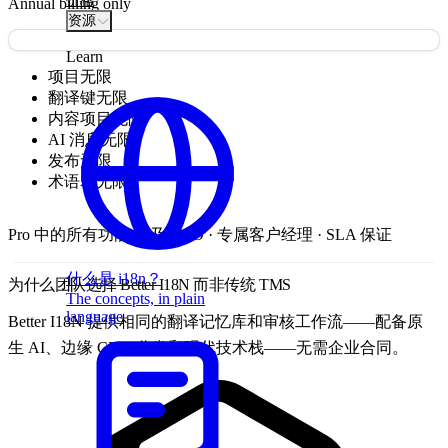
价格
Annual billing only
资源
Learn
项目
无限
翻译键
无限
内容项目
无限
AI 消息
无限
发布
无限
术语表
无限
Pro 中的所有功能,以及:
SSO · 专属客户经理 · SLA 保证
什么是 i18n？
为什么团队选择 Better I18N 而非传统 TMS
The concepts, in plain
language
Better I18N 提供相同的翻译记忆库和审核工作流——配备原
生 AI、边缘 CDN 分发和现代技术栈——无需企业合同。