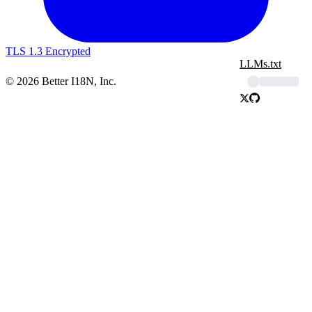
TLS 1.3 Encrypted
LLMs.txt
© 2026 Better I18N, Inc.