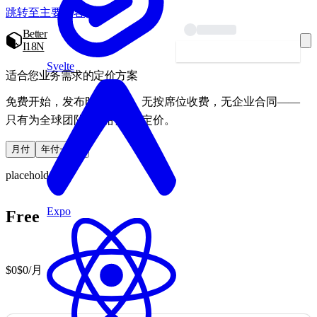
跳转至主要内容
Better
I18N
开始本地化 — 免费
Svelte
适合您业务需求的定价方案
免费开始，发布时再扩展。无按席位收费，无企业合同——
只有为全球团队打造的透明定价。
月付
年付
−20%
placeholder
Expo
Free
$0
$0
/月