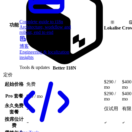
Complete guide to i18n
功能
Architecture, workflow and
Lokalise
Cro
rollout, end to end
博客
Engineering & localization
insights
Tools & updates
Better I18N
定价
$290 /
$400 
起始价格
免费
mo
mo
$290 /
$400 
Pro 套餐
$20 / mo
mo
mo
永久免费
仅试用
有限
套餐
按席位计
费