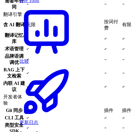
Free Tools
需签年合
同
翻译引擎
按词付
含 AI 翻译
无限
有限
费
翻译记忆
库
术语管理
品牌语调
比较
调优
RAG 上下
文检索
内联 AI 建
议
开发者体
验
Git 同步
内置
插件
插件
CLI 工具
更新日志
类型安全
SDK