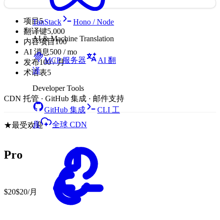
项目
5
TanStack
Hono / Node
翻译键
5,000
AI & Machine Translation
内容项目
100
AI 消息
500 / mo
MCP 服务器
AI 翻
发布
100 / 月
译
术语表
5
Developer Tools
CDN 托管 · GitHub 集成 · 邮件支持
GitHub 集成
CLI 工
具
全球 CDN
★
最受欢迎
Pro
$20
$20
/月