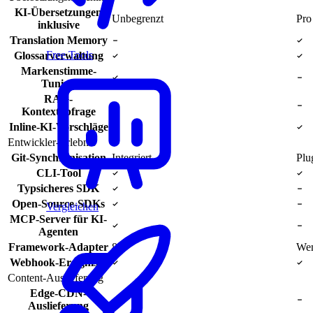
KI-Übersetzungen
Unbegrenzt
Pro
inklusive
Translation Memory
Free Tools
Glossarverwaltung
Markenstimme-
Tuning
RAG-
Kontextabfrage
Inline-KI-Vorschläge
Entwickler-Erlebnis
Git-Synchronisation
Integriert
Plu
CLI-Tool
Typsicheres SDK
Open-Source-SDKs
Vergleichen
MCP-Server für KI-
Agenten
Framework-Adapter
8+
Wen
Webhook-Ereignisse
Content-Auslieferung
Edge-CDN-
Auslieferung