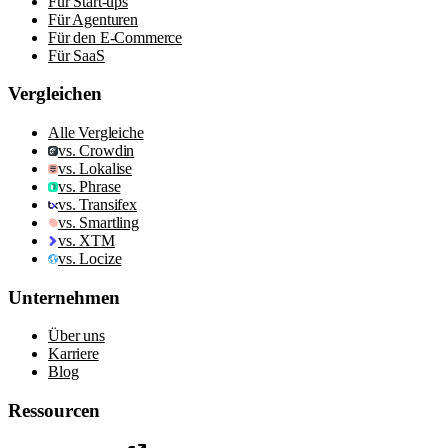
Für Start-ups
Für Agenturen
Für den E-Commerce
Für SaaS
Vergleichen
Alle Vergleiche
vs. Crowdin
vs. Lokalise
vs. Phrase
vs. Transifex
vs. Smartling
vs. XTM
vs. Locize
Unternehmen
Über uns
Karriere
Blog
Ressourcen