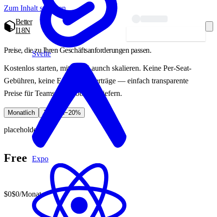
Zum Inhalt springen
Better
I18N
Starten — kostenlos
Preise, die zu Ihren Geschäftsanforderungen passen.
Svelte
Kostenlos starten, mit dem Launch skalieren. Keine Per-Seat-
Gebühren, keine Enterprise-Verträge — einfach transparente
Preise für Teams, die global ausliefern.
Monatlich
Jährlich
−20%
placeholder
Free
Expo
$0
$0
/Monat