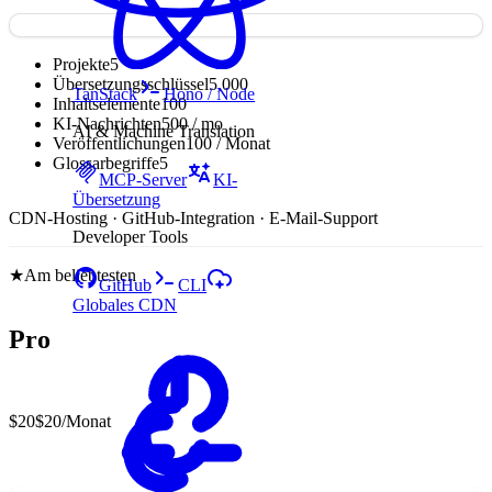
Projekte
5
Übersetzungsschlüssel
5,000
TanStack
Hono / Node
Inhaltselemente
100
KI-Nachrichten
500 / mo
AI & Machine Translation
Veröffentlichungen
100 / Monat
Glossarbegriffe
5
MCP-Server
KI-
Übersetzung
CDN-Hosting · GitHub-Integration · E-Mail-Support
Developer Tools
★
Am beliebtesten
GitHub
CLI
Globales CDN
Pro
$20
$20
/Monat