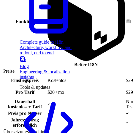
Funktion
L
Complete guide to i18n
Architecture, workflow and
rollout, end to end
Better I18N
Blog
Preise
Engineering & localization
insights
Einstiegspreis
Kostenlos
$29
Tools & updates
Pro-Tarif
$20 / mo
$29
Dauerhaft
Nu
kostenloser Tarif
Tes
Preis pro Nutzer
Jahresvertrag
erforderlich
Übersetzungsmaschine