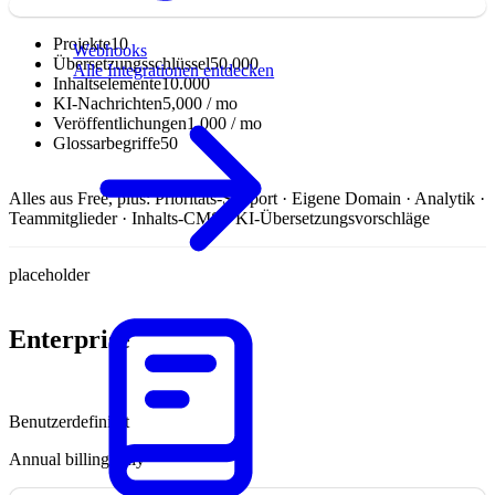
Projekte
10
Webhooks
Übersetzungsschlüssel
50,000
Alle Integrationen entdecken
Inhaltselemente
10.000
KI-Nachrichten
5,000 / mo
Veröffentlichungen
1,000 / mo
Glossarbegriffe
50
Alles aus Free, plus:
Prioritäts-Support · Eigene Domain · Analytik ·
Teammitglieder · Inhalts-CMS · KI-Übersetzungsvorschläge
placeholder
Enterprise
Benutzerdefiniert
Annual billing only