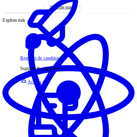
Install integration
Read the guide
Explora más
Registro de cambios
Support & company
Acerca de