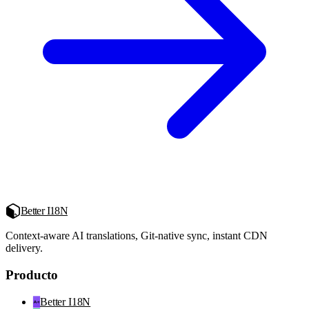
Better I18N
Context-aware AI translations, Git-native sync, instant CDN
delivery.
Producto
Better I18N