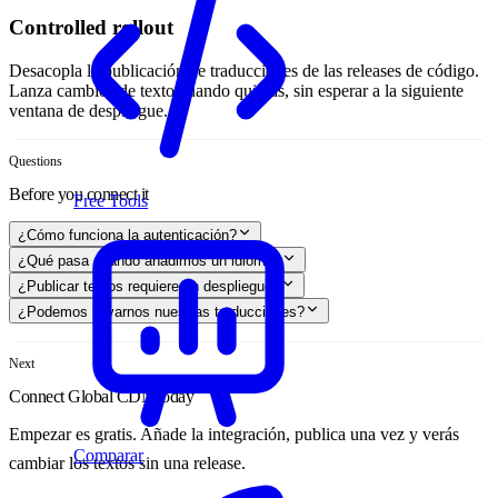
Controlled rollout
Desacopla la publicación de traducciones de las releases de código.
Lanza cambios de texto cuando quieras, sin esperar a la siguiente
ventana de despliegue.
Questions
Before you connect it
Free Tools
¿Cómo funciona la autenticación?
¿Qué pasa cuando añadimos un idioma?
¿Publicar textos requiere un despliegue?
¿Podemos llevarnos nuestras traducciones?
Next
Connect Global CDN today
Empezar es gratis. Añade la integración, publica una vez y verás
Comparar
cambiar los textos sin una release.