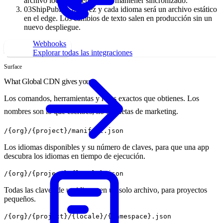
archivo local que tengas que mantener sincronizado.
03
Ship
Publica una vez y cada idioma será un archivo estático
en el edge. Los cambios de texto salen en producción sin un
nuevo despliegue.
Webhooks
Install integration
Explorar todas las integraciones
Surface
What Global CDN gives you
Los comandos, herramientas y rutas exactos que obtienes. Los
nombres son lo que escribes, no etiquetas de marketing.
/{org}/{project}/manifest.json
Los idiomas disponibles y su número de claves, para que una app
descubra los idiomas en tiempo de ejecución.
/{org}/{project}/{locale}.json
Todas las claves de un idioma en un solo archivo, para proyectos
pequeños.
/{org}/{project}/{locale}/{namespace}.json