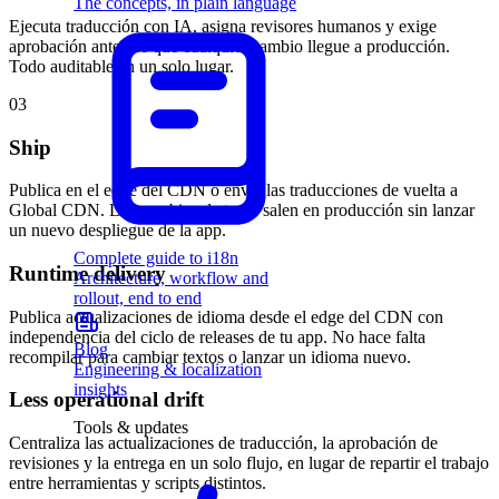
The concepts, in plain language
Ejecuta traducción con IA, asigna revisores humanos y exige
aprobación antes de que cualquier cambio llegue a producción.
Todo auditable en un solo lugar.
03
Ship
Publica en el edge del CDN o envía las traducciones de vuelta a
Global CDN. Los cambios de texto salen en producción sin lanzar
un nuevo despliegue de la app.
Complete guide to i18n
Runtime delivery
Architecture, workflow and
rollout, end to end
Publica actualizaciones de idioma desde el edge del CDN con
independencia del ciclo de releases de tu app. No hace falta
Blog
recompilar para cambiar textos o lanzar un idioma nuevo.
Engineering & localization
insights
Less operational drift
Tools & updates
Centraliza las actualizaciones de traducción, la aprobación de
revisiones y la entrega en un solo flujo, en lugar de repartir el trabajo
entre herramientas y scripts distintos.