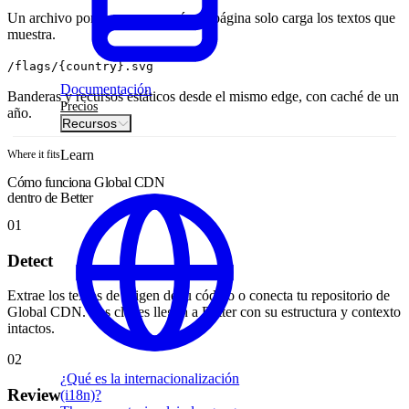
Un archivo por namespace, así una página solo carga los textos que
muestra.
/flags/{country}.svg
Documentación
Banderas y recursos estáticos desde el mismo edge, con caché de un
Precios
año.
Recursos
Learn
Where it fits
Cómo funciona Global CDN
dentro de Better
01
Detect
Extrae los textos de origen de tu código o conecta tu repositorio de
Global CDN. Las claves llegan a Better con su estructura y contexto
intactos.
02
¿Qué es la internacionalización
Review
(i18n)?